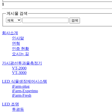
1
게시물 검색
회사소개
인사말
연혁
인증 현황
오시는 길
가시광선투과율측정기
VT-2000
VT-3000
LED 식물생장제어시스템
iFarm-plug
iFarm-Experimo
iFarm-Fresh
LED 조명
투광등